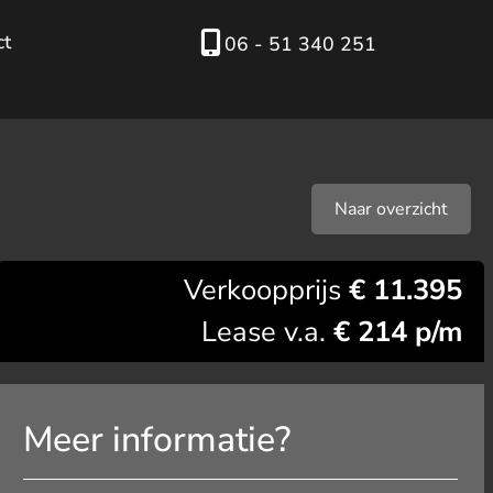
ct
06 - 51 340 251
Naar overzicht
Verkoopprijs
€ 11.395
Lease v.a.
€ 214 p/m
Meer informatie?