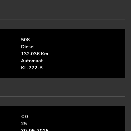
508
Diesel
132.036 Km
Automaat
KL-772-B
€ 0
25
30-09-2016