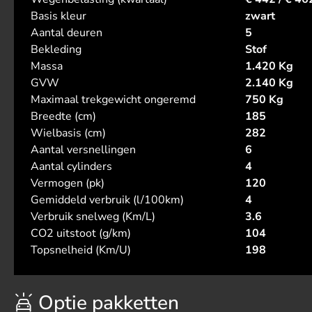
Basis kleur
zwart
Aantal deuren
5
Bekleding
Stof
Massa
1.420 Kg
GVW
2.140 Kg
Maximaal trekgewicht ongeremd
750 Kg
Breedte (cm)
185
Wielbasis (cm)
282
Aantal versnellingen
6
Aantal cylinders
4
Vermogen (pk)
120
Gemiddeld verbruik (l/100km)
4
Verbruik snelweg (Km/L)
3.6
CO2 uitstoot (g/km)
104
Topsnelheid (Km/U)
198
Optie pakketten