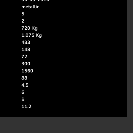
metallic
5
2
720 Kg
1.075 Kg
483
148
72
300
1560
88
4.5
6
B
11.2