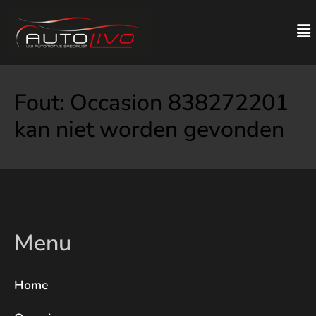
Fout: Occasion 838272201
kan niet worden gevonden
Menu
Home